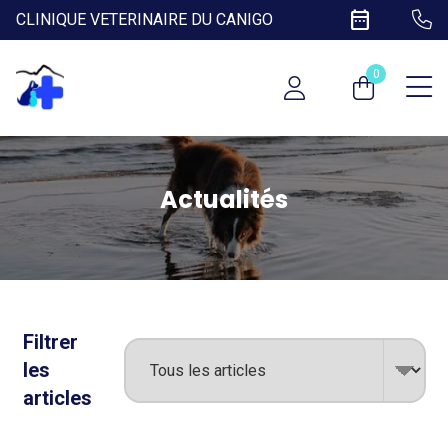
date_range
CLINIQUE VETERINAIRE DU CANIGO
0
Actualités
Filtrer
les
articles