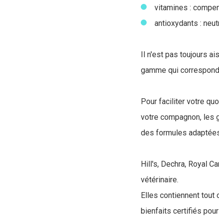
vitamines : compens
antioxydants : neutr
Il n'est pas toujours a
gamme qui correspond 
Pour faciliter votre qu
votre compagnon, les g
des formules adaptées 
Hill's, Dechra, Royal C
vétérinaire.
Elles contiennent tout 
bienfaits certifiés pour