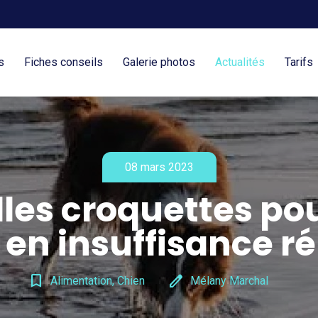
s
Fiches conseils
Galerie photos
Actualités
Tarifs
08 mars 2023
les croquettes po
 en insuffisance ré
bookmark_border
edit
Alimentation, Chien
Mélany Marchal