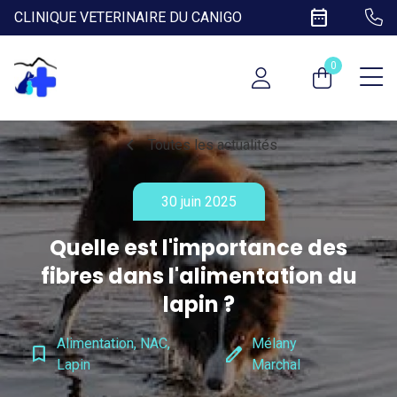
date_range
CLINIQUE VETERINAIRE DU CANIGO
0
chevron_left
Toutes les actualités
30 juin 2025
Quelle est l'importance des
fibres dans l'alimentation du
lapin ?
Alimentation, NAC,
Mélany
bookmark_border
edit
Lapin
Marchal