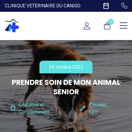
date_range
CLINIQUE VETERINAIRE DU CANIGO
0
chevron_left
Toutes les actualités
24 octobre 2022
PRENDRE SOIN DE MON ANIMAL
SENIOR
Éducation et
Passion
bookmark_border
edit
Comportement
Véto