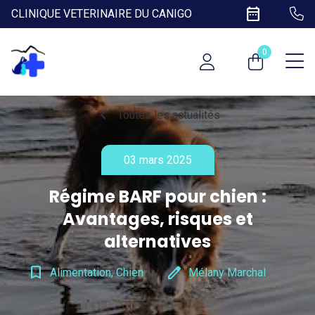
date_range
CLINIQUE VETERINAIRE DU CANIGO
0
chevron_left
Toutes les actualités
03 mars 2025
Régime BARF pour chien :
Avantages, risques et
alternatives
bookmark_border
edit
Alimentation, Chien
Mélany Marchal