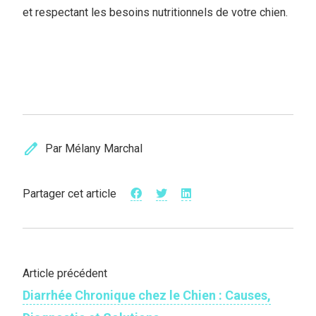
et respectant les besoins nutritionnels de votre chien.
edit
Par Mélany Marchal
Partager cet article
Article précédent
Diarrhée Chronique chez le Chien : Causes,