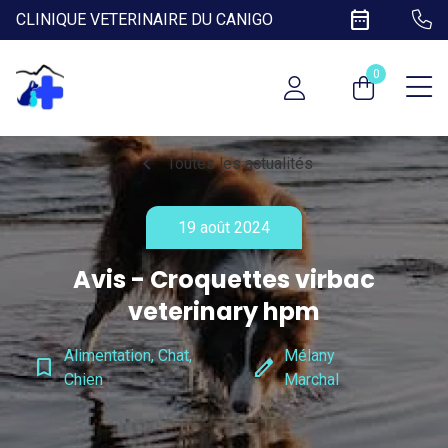
date_range
CLINIQUE VETERINAIRE DU CANIGO
0
chevron_left
Toutes les actualités
19 août 2024
Avis - Croquettes virbac
veterinary hpm
Alimentation, Chat,
Mélany
bookmark_border
edit
Chien
Marchal