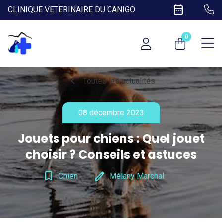
date_range
CLINIQUE VETERINAIRE DU CANIGO
0
chevron_left
Toutes les actualités
08 décembre 2023
Jouets pour chiens : Quel jouet
choisir ? Conseils et astuces
bookmark_border
edit
Chien
Mélany Marchal