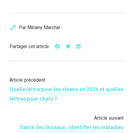
edit
Par Mélany Marchal
Partager cet article
Article précédent
Quelle lettre pour les chiens en 2024 et quelles
lettres pour chats ?
Article suivant
Santé des Oiseaux : Identifier les maladies