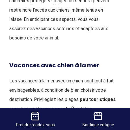
naturelles protégées, plages ou sentiers peuvent
restreindre l’accès aux chiens, même tenus en
laisse. En anticipant ces aspects, vous vous
assurez des vacances sereines et adaptées aux
besoins de votre animal.
Vacances avec chien à la mer
Les vacances à la mer avec un chien sont tout à fait
envisageables, à condition de bien choisir votre
destination. Privilégiez les plages
peu
touristiques
qui autorisent les animaux et offrent des
date_range
storefront
zones ombragées, afin de garantir son confort et sa
Prendre
rendez-vous
Boutique
en ligne
sécurité.