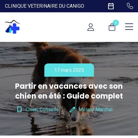
date_range
CLINIQUE VETERINAIRE DU CANIGO
0
chevron_left
Toutes les actualités
17 mars 2025
Partir en vacances avec son
chien en été : Guide complet
bookmark_border
edit
Chien, Conseils
Mélany Marchal